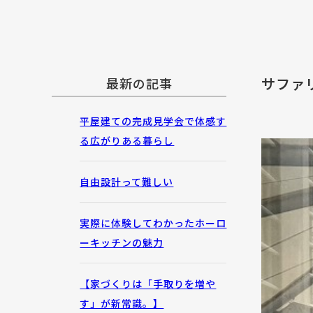
サファ
最新の記事
平屋建ての完成見学会で体感す
る広がりある暮らし
自由設計って難しい
実際に体験してわかったホーロ
ーキッチンの魅力
【家づくりは「手取りを増や
す」が新常識。】