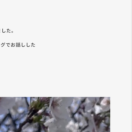
ました。
ログでお話しした
。