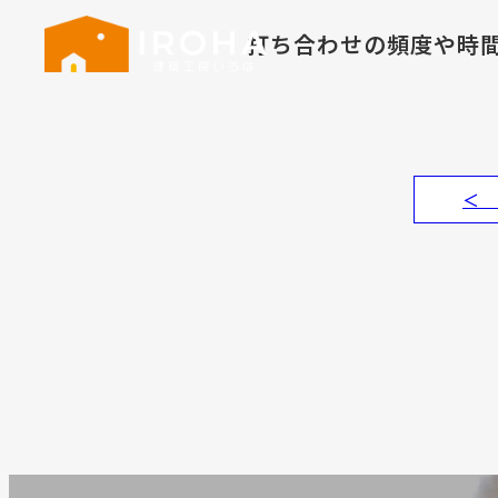
打ち合わせの頻度や時
＜ 