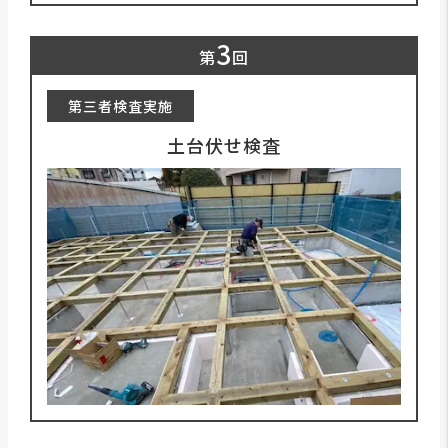
3
第
回
第三者検査実施
土台伏せ検査