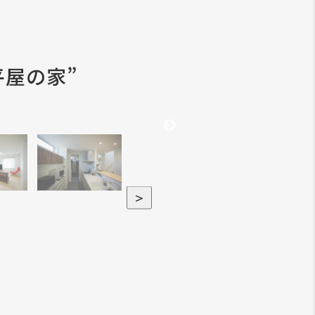
屋の家”
＞