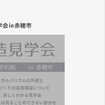
学会㏌赤穂市