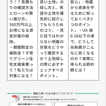
う！？見積も
良い土地」の
安心」- 地震
りの確認方法
探し方と、希
から家族を守
とローンの賢
望の土地を優
るために知っ
い選び方。
先的に紹介し
ておくべき3
500万円以上
てもらうため
つのポイン
お得になる資
のコツ。・見
ト。・UA 値
金計画の秘
た目ではわか
0.26以下の家
訣。
らない地盤の
で、どうして
・期間限定の
状態をどうや
光熱費がこん
補助金？子育
って確認する
なに安くなる
てグリーン住
か？土地探し
のか？実際に
宅支援事業っ
の際に必ずチ
得られる節約
て？私たちは
ェックすべき
額とは？
対象になる？
ポイント。