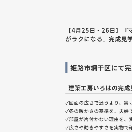
【4月25日・26日】
がラクになる』完成見学
姫路市網干区にて完
建築工房いろはの完成
✓図面の広さで迷うより、実
✓冬の暖かさの基準を、夫婦
✓部屋が片付かない理由を、
✓広さや動きやすさを実物で